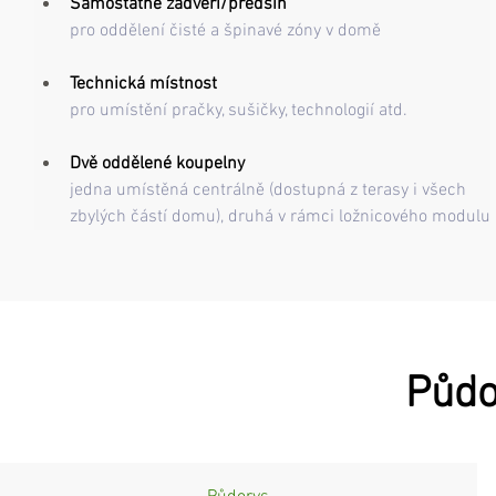
Samostatné zádveří/předsíň
pro oddělení čisté a špinavé zóny v domě
Technická místnost
pro umístění pračky, sušičky, technologií atd.
Dvě oddělené koupelny
jedna umístěná centrálně (dostupná z terasy i všech 
zbylých částí domu), druhá v rámci ložnicového modulu
Půdo