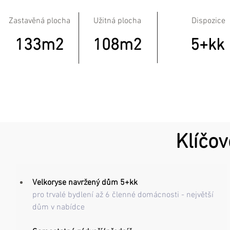
Zastavěná plocha
Užitná plocha
Dispozice
133m2
108m2
5+kk
Klíčov
Velkoryse navržený dům 5+kk
pro trvalé bydlení až 6 členné domácnosti - největší 
dům v nabídce