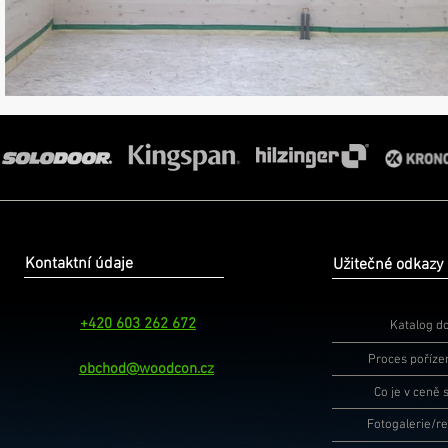
Kontaktní údaje
Užitečné odkazy
+420 603 262 672
Katalog 
Proces poříze
obchod@woodcon.cz
Co je v ceně 
Fotogalerie/r