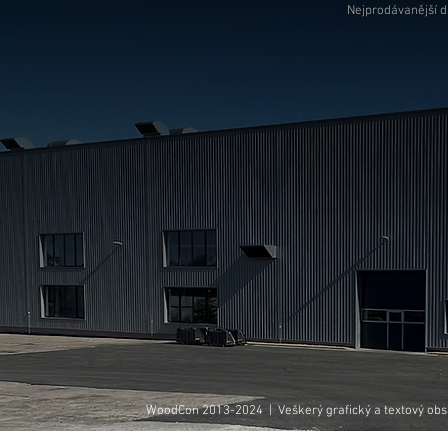
Nejprodávanější 
WoodCon 2013-2024 | Veškerý grafický a textový obsah