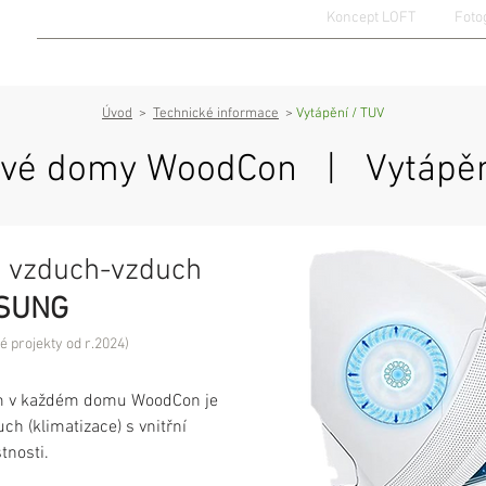
Koncept LOFT
Foto
KATALOG DOMŮ
TECHNICKÉ INFORMACE
OBCHODNÍ I
Úvod
>
Technické informace
>
Vytápění / TUV
vé domy WoodCon |
Vytápěn
o vzduch-vzduch
MSUNG
é projekty od r.2024)
 v každém domu WoodCon je
h (klimatizace) s vnitřní
tnosti.