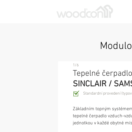
Modulo
1/6
Tepelné čerpadl
SINCLAIR / SA
Standardní provedení (typov
Základním topným systémem
tepelné čerpadlo vzduch-vzduc
jednotkou v každé obytné mís