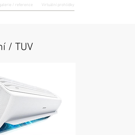
galerie / reference
Virtuální prohlídky
NFORMACE
CENÍK
KONTAKTY
í / TUV