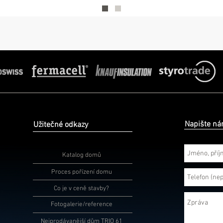
Napište n
Užitečné odkazy
Katalog domů
Proces pořízení domu
Co je v ceně stavby?
Fotogalerie/reference
Nejprodávanější dům TRIO 61