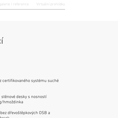
galerie / reference
Virtuální prohlídky
NFORMACE
CENÍK
KONTAKTY
í
 z certifikovaného systému suché
 stěnové desky s nosností
kg/hmoždinka
 bez dřevoštěpkových OSB a