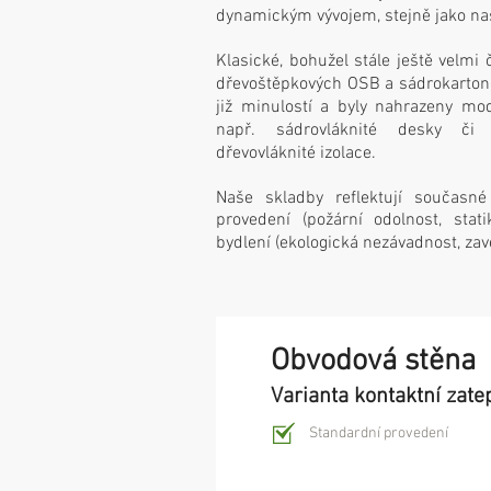
dynamickým vývojem, stejně jako na
Klasické, bohužel stále ještě velmi 
dřevoštěpkových OSB a sádrokartono
již minulostí a byly nahrazeny mod
např. sádrovláknité desky či 
dřevovláknité izolace.
Naše skladby reflektují současn
provedení (požární odolnost, stati
bydlení (ekologická nezávadnost, zav
Obvodová stěna
Varianta kontaktní zate
Standardní provedení