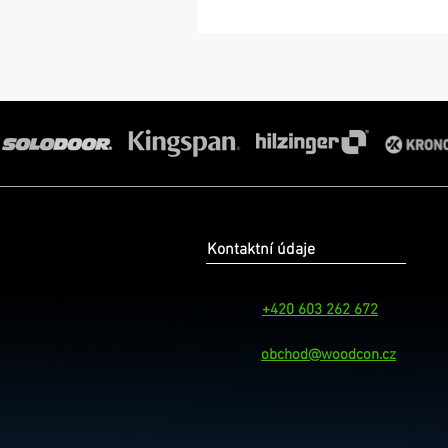
Kontaktní údaje
+420 603 262 672
obchod@woodcon.cz