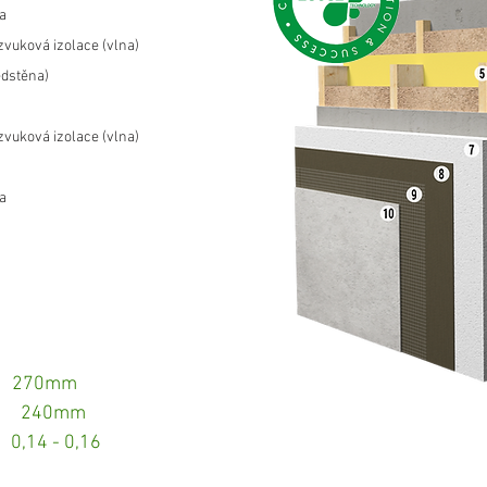
a
zvuková izolace (vlna)
edstěna)
zvuková izolace (vlna)
a
: 270mm
ace: 240mm
- 0,16