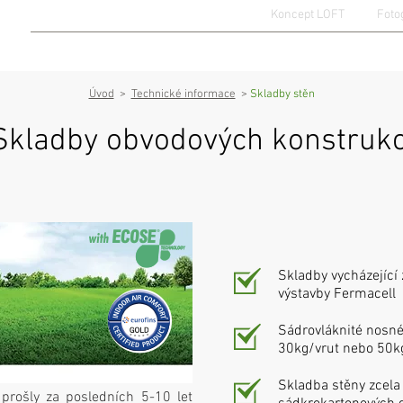
Koncept LOFT
Foto
KATALOG DOMŮ
TECHNICKÉ INFORMACE
OBCHODNÍ I
Úvod
>
Technické informace
>
Skladby stěn
Skladby obvodových konstrukc
Skladby vycházející
výstavby Fermacell
Sádrovláknité nosné
30kg/vrut nebo 50
Skladba stěny zcela
prošly za posledních 5-10 let