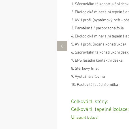
1. Sádrovláknitá konstrukční desk
2. Ekologická minerální tepelná a 
2. KVH profil (systémový rošt - př
3. Parotěsná / parobrzdná folie
4. Ekologická minerální tepelná a 
5. KVH profil (nosná konstrukce)
6. Sádrovláknitá konstrukční desk
7. EPS fasádní kontaktní deska
8. Stěrkový tmel
9. Výstužná síťovina
10. Pastovitá fasádní omítka
Celková tl. stěny
Celková tl. tepelné izol
U
: 0,14 
tepelné izolace