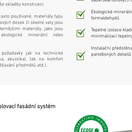
sádkrokartonových 
še skladby konstrukcí.
Ekologické mineráln
často používané, materiály typu
formaldehydů
vých desek či skelné vaty jsou
ernějšími materiály, jako jsou
Tepelné izolace klad
ekologické minerální nebo
minimalizaci tepel
Instalační předstěna
é požadavky jak na technické
parotěsných detailů
ka, akustika), tak na komfort
ěšování předmětů atd.).
plovací fasádní systém